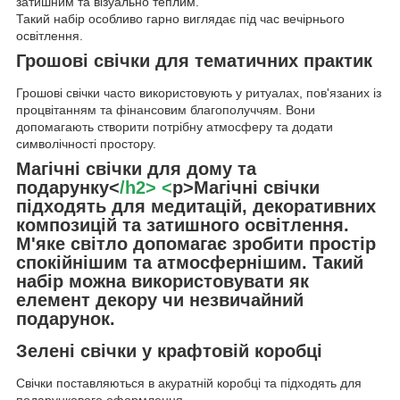
затишним та візуально теплим.
Такий набір особливо гарно виглядає під час вечірнього
освітлення.
Грошові свічки для тематичних практик
Грошові свічки часто використовують у ритуалах, пов'язаних із
процвітанням та фінансовим благополуччям. Вони
допомагають створити потрібну атмосферу та додати
символічності простору.
Магічні свічки для дому та
подарунку<
/h2> <
p>Магічні свічки
підходять для медитацій, декоративних
композицій та затишного освітлення.
М'яке світло допомагає зробити простір
спокійнішим та атмосфернішим. Такий
набір можна використовувати як
елемент декору чи незвичайний
подарунок.
Зелені свічки у крафтовій коробці
Свічки поставляються в акуратній коробці та підходять для