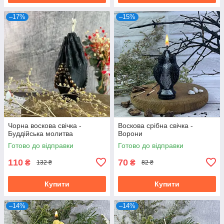
–17%
–15%
Чорна воскова свічка -
Воскова срібна свічка -
Буддійська молитва
Ворони
Готово до відправки
Готово до відправки
110
70
₴
₴
132 ₴
82 ₴
Купити
Купити
–14%
–14%