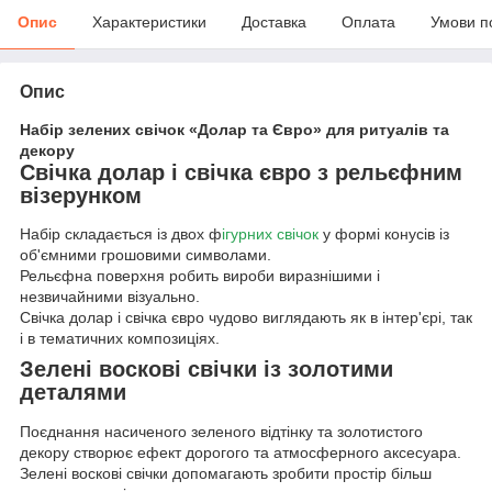
Опис
Характеристики
Доставка
Оплата
Умови п
Опис
Набір зелених свічок «Долар та Євро» для ритуалів та
декору
Свічка долар і свічка євро з рельєфним
візерунком
Набір складається із двох ф
ігурних свічок
у формі конусів із
об'ємними грошовими символами.
Рельєфна поверхня робить вироби виразнішими і
незвичайними візуально.
Свічка долар і свічка євро чудово виглядають як в інтер'єрі, так
і в тематичних композиціях.
Зелені воскові свічки із золотими
деталями
Поєднання насиченого зеленого відтінку та золотистого
декору створює ефект дорогого та атмосферного аксесуара.
Зелені воскові свічки допомагають зробити простір більш