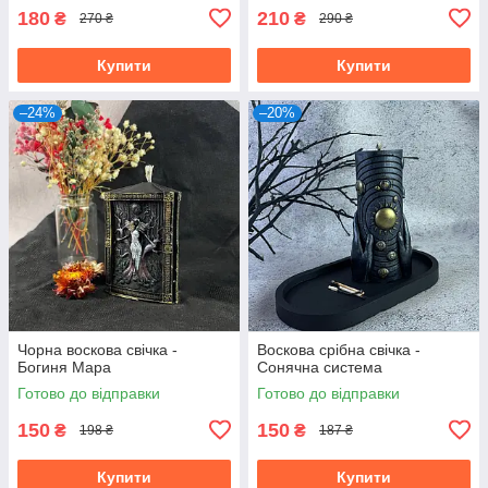
180
210
₴
₴
270 ₴
290 ₴
Купити
Купити
–24%
–20%
Чорна воскова свічка -
Воскова срібна свічка -
Богиня Мара
Сонячна система
Готово до відправки
Готово до відправки
150
150
₴
₴
198 ₴
187 ₴
Купити
Купити