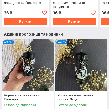
лавандою та базиліком
лавровим листом та
та 
гвоздикою
36
36
36
₴
₴
Купити
Купити
Акційні пропозиції та новинки
–33%
–28%
Чорна воскова свічка -
Чорна воскова свічка -
Валькірія
Богиня Лада
Готово до відправки
Готово до відправки