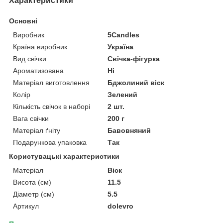
Характеристики
Основні
Виробник
5Candles
Країна виробник
Україна
Вид свічки
Свічка-фігурка
Ароматизована
Ні
Матеріал виготовлення
Бджолиний віск
Колір
Зелений
Кількість свічок в наборі
2 шт.
Вага свічки
200 г
Матеріал ґніту
Бавовняний
Подарункова упаковка
Так
Користувацькі характеристики
Матеріал
Віск
Висота (см)
11.5
Діаметр (см)
5.5
Артикул
dolevro