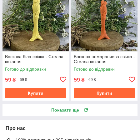
Воскова біла свічка - Стелла
Воскова помаранчева свічка -
кохання
Стелла кохання
Готово до відправки
Готово до відправки
59
59
₴
₴
69 ₴
69 ₴
Купити
Купити
Показати ще
Про нас
100% позитивних з 965 відгуків за рік