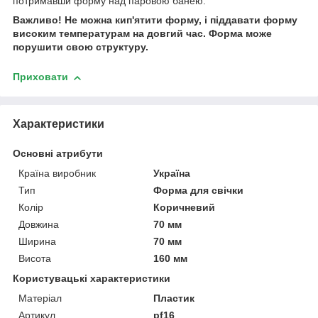
потримавши форму над паровою банею.
Важливо! Не можна кип'ятити форму, і піддавати форму
високим температурам на довгий час. Форма може
порушити свою структуру.
Приховати
Характеристики
Основні атрибути
Країна виробник
Україна
Тип
Форма для свічки
Колір
Коричневий
Довжина
70 мм
Ширина
70 мм
Висота
160 мм
Користувацькі характеристики
Матеріал
Пластик
Артикул
pf16