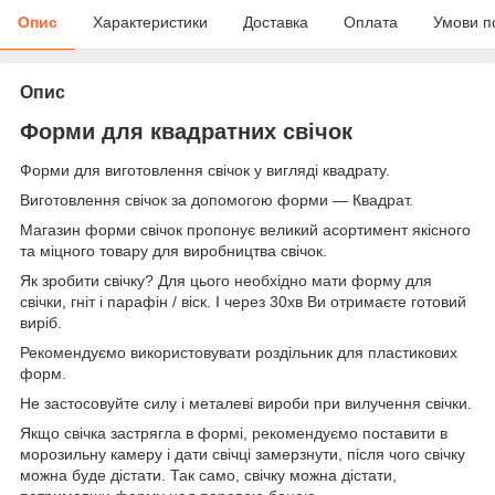
Опис
Характеристики
Доставка
Оплата
Умови п
Опис
Форми для квадратних свічок
Форми для виготовлення свічок у вигляді квадрату.
Виготовлення свічок за допомогою форми — Квадрат.
Магазин форми cвічок пропонує великий асортимент якісного
та міцного товару для виробництва свічок.
Як зробити свічку? Для цього необхідно мати форму для
свічки, гніт і парафін / віск. І через 30хв Ви отримаєте готовий
виріб.
Рекомендуємо використовувати роздільник для пластикових
форм.
Не застосовуйте силу і металеві вироби при вилучення свічки.
Якщо свічка застрягла в формі, рекомендуємо поставити в
морозильну камеру і дати свічці замерзнути, після чого свічку
можна буде дістати. Так само, свічку можна дістати,