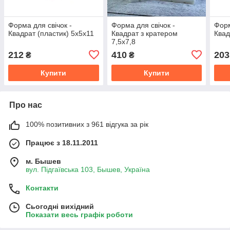
Форма для свічок -
Форма для свічок -
Форм
Квадрат (пластик) 5х5x11
Квадрат з кратером
Квад
7,5х7,8
212
410
203
₴
₴
Купити
Купити
Про нас
100% позитивних з 961 відгука за рік
Працює з 18.11.2011
м. Бышев
вул. Підгаївська 103, Бышев, Україна
Контакти
Сьогодні вихідний
Показати весь графік роботи