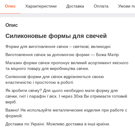
Опис
Характеристики
Доставка
Оплата
Умови п
Опис
Силиконовые формы для свечей
Форми для виготовлення свічок – святкові, великодні.
Виготовлення свічок за допомогою форми — Божа Матір.
Магазин форми cвічок пропонує великий асортимент якісного
та міцного товару для виробництва свічок.
Силіконові форми для свічок відрізняються своєю
еластичністю і простотою в роботі.
Як зробити свічку? Для цього необхідно мати форму для
свічки, гніт і парафін / віск. І через 30хв Ви отримаєте готовий
виріб.
Важно! Не используйте металлические изделия при работе с
формой.
Доставка по Україні. Можливо доставка в інші країни.