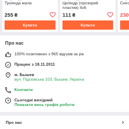
Троянда мала
Циліндр (прозорий
Сніг
пластик) 4х6
255
111
230
₴
₴
Купити
Купити
Про нас
100% позитивних з 965 відгуків за рік
Працює з 18.11.2011
м. Бышев
вул. Підгаївська 103, Бышев, Україна
Контакти
Сьогодні вихідний
Показати весь графік роботи
Про нас