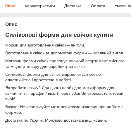
Опис
Характеристики
Доставка
Оплата
Умови п
Опис
Силіконові форми для свічок купити
Форми для виготовлення свічок – янголи.
Виготовлення свічок за допомогою форми — Місячний янгол.
Магазин форми cвічок пропонує великий асортимент якісного
та міцного товару для виробництва свічок.
Силіконові форми для свічок відрізняються своєю
еластичністю і простотою в роботі.
Як зробити свічку? Для цього необхідно мати форму для
свічки, гніт і парафін / віск. І через 30хв Ви отримаєте готовий
виріб.
Важно! Не используйте металлические изделия при работе с
формой.
Доставка по Україні. Можливо доставка в інші країни.