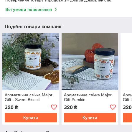
Повернення товару впродовж 14 днів за домовленістю
Всі умови повернення
Подібні товари компанії
Ароматична свічка Major
Ароматична свічка Major
Аром
Gift - Sweet Biscuit
Gift Pumkin
Gift
320
320
320
₴
₴
Купити
Купити