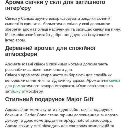
Арома свічки у склі для затишного
інтер'єру
Свічки у банках зручно використовувати завдяки скляній
ємності із кришкою. Ароматична свічка у склі допомагає
зберегти аромат більш насиченим та захищає свічку від пилу.
Мінімалістичний дизайн добре поєднується із сучасним
інтер'єром.
Деревний аромат для спокійної
атмосфери
Ароматизовані свічки з хвойними нотами допомагають
розслабитись після насиченого дня.
Свічки з ароматом кедра часто вибирають для спокійних
вечорів, читання книг та відпочинку вдома. Ароматич
ні свічки
д
ля ром
античного вечора створюють м'яке освітлення та
зат
ишну а
тмосферу.
Стильний подарунок Major Gift
Аромасвічки можна купити як для себе, так і в подарунок
близьким. Cedar Cone стане гарним доповненням зимового
декору та допоможе додати інтер'єру natural атмосферу.
Арома свічки у склі підходять для святкових композицій та