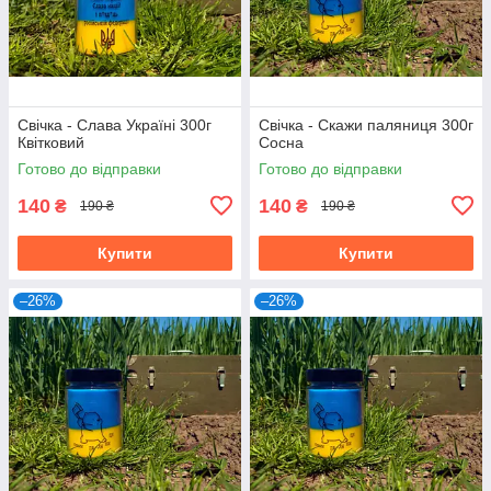
Свічка - Слава Україні 300г
Свічка - Скажи паляниця 300г
Квітковий
Сосна
Готово до відправки
Готово до відправки
140
140
₴
₴
190 ₴
190 ₴
Купити
Купити
–26%
–26%