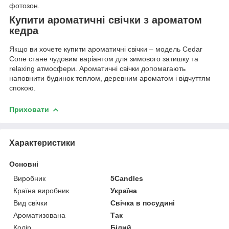
фотозон.
Купити ароматичні свічки з ароматом
кедра
Якщо ви хочете купити ароматичні свічки – модель Cedar
Cone стане чудовим варіантом для зимового затишку та
relaxing атмосфери. Ароматичні свічки допомагають
наповнити будинок теплом, деревним ароматом і відчуттям
спокою.
Приховати
Характеристики
Основні
Виробник
5Candles
Країна виробник
Україна
Вид свічки
Свічка в посудині
Ароматизована
Так
Колір
Білий