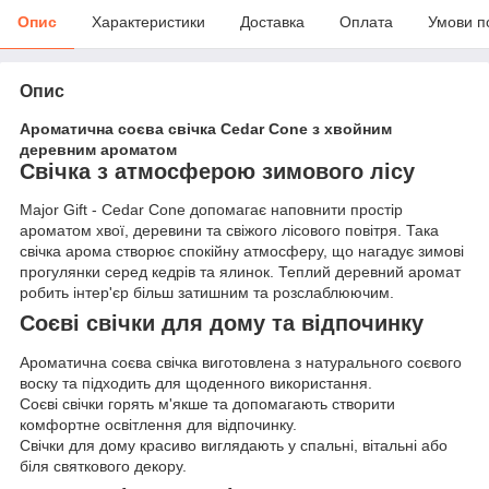
Опис
Характеристики
Доставка
Оплата
Умови п
Опис
Ароматична соєва свічка Cedar Cone з хвойним
деревним ароматом
Свічка з атмосферою зимового лісу
Major Gift - Cedar Cone допомагає наповнити простір
ароматом хвої, деревини та свіжого лісового повітря. Така
свічка арома створює спокійну атмосферу, що нагадує зимові
прогулянки серед кедрів та ялинок. Теплий деревний аромат
робить інтер'єр більш затишним та розслаблюючим.
Соєві свічки для дому та відпочинку
Ароматична соєва свічка виготовлена з натурального соєвого
воску та підходить для щоденного використання.
Соєві свічки горять м'якше та допомагають створити
комфортне освітлення для відпочинку.
Свічки для дому красиво виглядають у спальні, вітальні або
біля святкового декору.