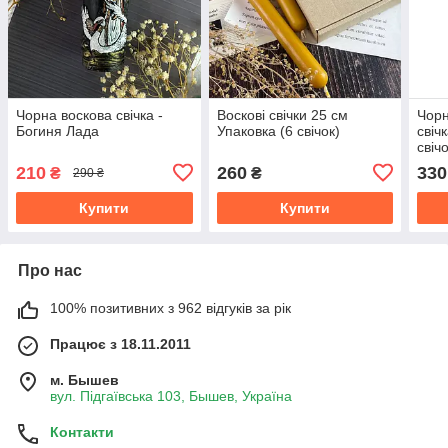
Чорна воскова свічка -
Воскові свічки 25 см
Чорн
Богиня Лада
Упаковка (6 свічок)
свіч
свічо
210
260
330
₴
₴
290 ₴
Купити
Купити
Про нас
100% позитивних з 962 відгуків за рік
Працює з 18.11.2011
м. Бышев
вул. Підгаївська 103, Бышев, Україна
Контакти