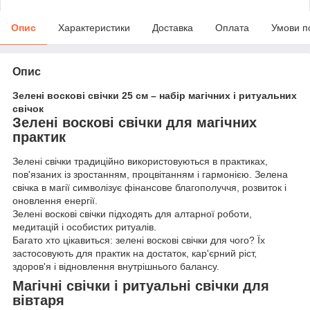
Опис
Характеристики
Доставка
Оплата
Умови п
Опис
Зелені воскові свічки 25 см – набір магічних і ритуальних
свічок
Зелені воскові свічки для магічних
практик
Зелені свічки традиційно використовуються в практиках,
пов'язаних із зростанням, процвітанням і гармонією. Зелена
свічка в магії символізує фінансове благополуччя, розвиток і
оновлення енергії.
Зелені воскові свічки підходять для алтарної роботи,
медитацій і особистих ритуалів.
Багато хто цікавиться: зелені воскові свічки для чого? Їх
застосовують для практик на достаток, кар'єрний ріст,
здоров'я і відновлення внутрішнього балансу.
Магічні свічки і ритуальні свічки для
вівтаря