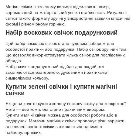
Магічні свічки в зеленому кольорі підсилюють намір,
спрямований на матеріальний успіх і стабільність. Ритуальні
свічки такого формату зручні у використанні завдяки класичній
формі і рівномірному горінню.
Набір воскових свічок подарунковий
Цей набір воскових свічок стане чудовим вибором для
особистої практики або подарунка. Набір свічок зручний тим,
що дозволяє використовувати кілька свічок для послідовних
обрядів.
Набір свічок подарунковий підійде для людей, які
захоплюються езотерикою, духовними практиками і
символізмом кольору.
Купити зелені свічки і купити магічні
свічки
Якщо ви хочете купити зелену воскову свічку для конкретної
мети — цей комплект стане практичним вибором.
Купити магічні свічки можна для особистої роботи або в
подарунок. Магазин магічних свічок пропонує різні варіанти,
але зелені воскові свічки залишаються одними з
найпопулярніших.