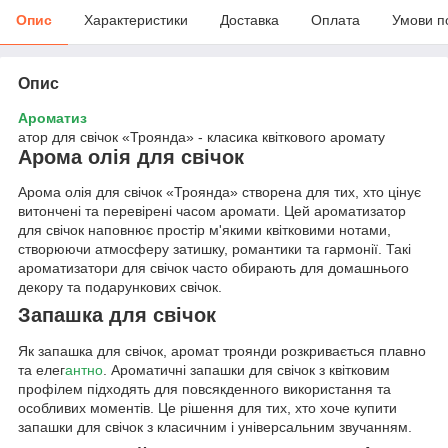
Опис
Характеристики
Доставка
Оплата
Умови п
Опис
Ароматиз
атор для свічок «Троянда» - класика квіткового аромату
Арома олія для свічок
Арома олія для свічок «Троянда» створена для тих, хто цінує
витончені та перевірені часом аромати. Цей ароматизатор
для свічок наповнює простір м'якими квітковими нотами,
створюючи атмосферу затишку, романтики та гармонії. Такі
ароматизатори для свічок часто обирають для домашнього
декору та подарункових свічок.
Запашка для свічок
Як запашка для свічок, аромат троянди розкривається плавно
та елег
антно
. Ароматичні запашки для свічок з квітковим
профілем підходять для повсякденного використання та
особливих моментів. Це рішення для тих, хто хоче купити
запашки для свічок з класичним і універсальним звучанням.