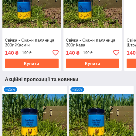
Свічка - Скажи паляниця
Свічка - Скажи паляниця
Свіч
300г Жасмін
300г Кава
Штр
140
140
140
₴
₴
190 ₴
190 ₴
Купити
Купити
Акційні пропозиції та новинки
–26%
–26%