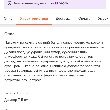
Замовлення під захистом
Опис
Характеристики
Доставка
Оплата
Умови 
Опис
Патріотична свічка в скляній банці у синьо-жовтих кольорах з
кумедним тематичним персонажем та оригінальним написом.
Дизайн поєднує український гумор, сучасний стиль і
атмосферу затишку. Свічка стане яскравим елементом
декору, незвичайним подарунком для друзів або пам’ятним
сувеніром. Скляна баночка з кришкою допомагає зберігати
аромат і захищає свічку від пилу. Ідеально підходить для
створення теплої атмосфери вдома та підтримки
патріотичного настрою.
Висота 10,6 см
Діаметр 7,5 см
Приховати