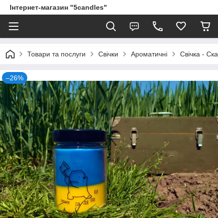
Інтернет-магазин "5candles"
Товари та послуги
Свічки
Ароматичні
Свічка - Ск
–26%