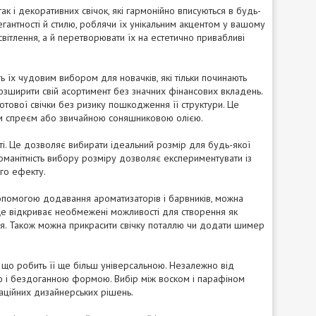
к і декоративних свічок, які гармонійно вписуються в будь-
гантності й стилю, роблячи їх унікальним акцентом у вашому
вітлення, а й перетворювати їх на естетично привабливі
ь їх чудовим вибором для новачків, які тільки починають
розширити свій асортимент без значних фінансових вкладень.
отової свічки без ризику пошкодження її структури. Це
им спреєм або звичайною соняшниковою олією.
і. Це дозволяє вибирати ідеальний розмір для будь-якої
номанітність вибору розміру дозволяє експериментувати із
ого ефекту.
опомогою додавання ароматизаторів і барвників, можна
. Це відкриває необмежені можливості для створення як
ися. Також можна прикрасити свічку поталлю чи додати шимер
, що робить її ще більш універсальною. Незалежно від
ою і бездоганною формою. Вибір між воском і парафіном
ваційних дизайнерських рішень.