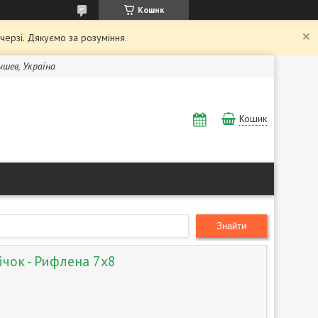
Кошик
 черзі. Дякуємо за розуміння.
Бышев, Україна
Кошик
Знайти
чок - Рифлена 7х8