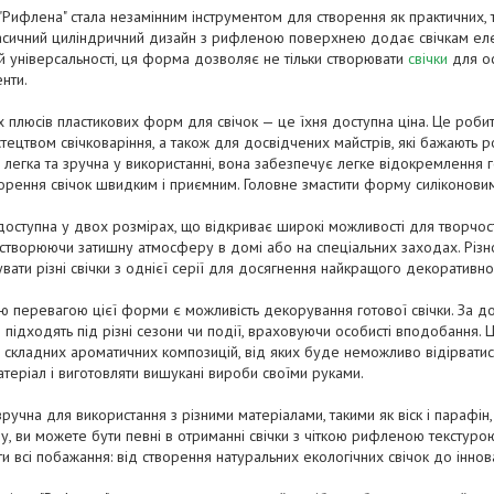
"Рифлена" стала незамінним інструментом для створення як практичних, та
 класичний циліндричний дизайн з рифленою поверхнею додає свічкам еле
їй універсальності, ця форма дозволяє не тільки створювати
свічки
для ос
нти.
 плюсів пластикових форм для свічок — це їхня доступна ціна. Це робит
тецтвом свічковаріння, а також для досвідчених майстрів, які бажають 
легка та зручна у використанні, вона забезпечує легке відокремлення г
орення свічок швидким і приємним. Головне змастити форму силіконов
оступна у двох розмірах, що відкриває широкі можливості для творчост
у, створюючи затишну атмосферу в домі або на спеціальних заходах. Різ
вати різні свічки з однієї серії для досягнення найкращого декоративн
 перевагою цієї форми є можливість декорування готової свічки. За д
о підходять під різні сезони чи події, враховуючи особисті вподобання
же складних ароматичних композицій, від яких буде неможливо відірват
атеріал і виготовляти вишукані вироби своїми руками.
ручна для використання з різними матеріалами, такими як віск і парафін
у, ви можете бути певні в отриманні свічки з чіткою рифленою текстур
и всі побажання: від створення натуральних екологічних свічок до інно