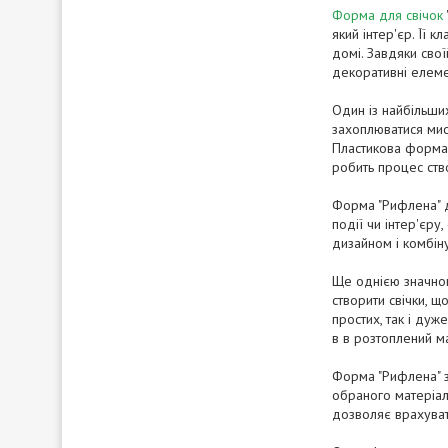
Форма для свічок
який інтер'єр. Її
домі. Завдяки сво
декоративні елеме
Один із найбільших
захоплюватися мис
Пластикова форма 
робить процес ств
Форма "Рифлена" д
події чи інтер'єр
дизайном і комбіну
Ще однією значною
створити свічки, щ
простих, так і ду
в в розтоплений м
Форма "Рифлена" з
обраного матеріал
дозволяє врахуват