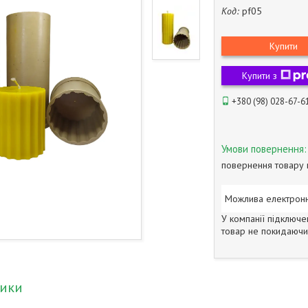
Код:
pf05
Купити
Купити з
+380 (98) 028-67-6
повернення товару 
У компанії підключе
товар не покидаючи 
тики