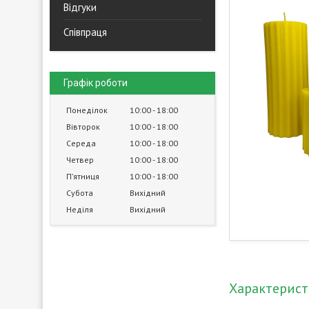
Відгуки
Співпраця
Графік роботи
Понеділок
10:00
18:00
Вівторок
10:00
18:00
Середа
10:00
18:00
Четвер
10:00
18:00
Пʼятниця
10:00
18:00
Субота
Вихідний
Неділя
Вихідний
Характерис