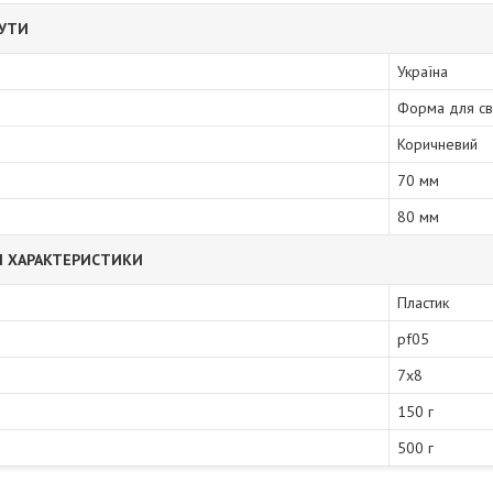
БУТИ
Україна
Форма для св
Коричневий
70 мм
80 мм
І ХАРАКТЕРИСТИКИ
Пластик
pf05
7х8
150 г
500 г