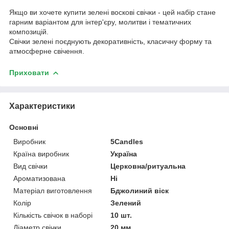
Якщо ви хочете купити зелені воскові свічки - цей набір стане
гарним варіантом для інтер'єру, молитви і тематичних
композицій.
Свічки зелені поєднують декоративність, класичну форму та
атмосферне свічення.
Приховати
Характеристики
Основні
Виробник
5Candles
Країна виробник
Україна
Вид свічки
Церковна/ритуальна
Ароматизована
Ні
Матеріал виготовлення
Бджолиний віск
Колір
Зелений
Кількість свічок в наборі
10 шт.
Діаметр свічки
20 мм