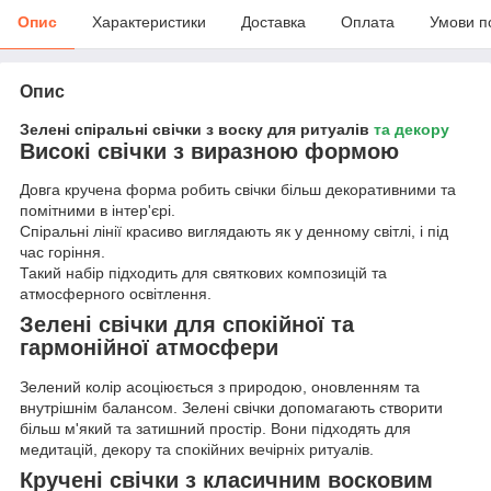
Опис
Характеристики
Доставка
Оплата
Умови п
Опис
Зелені спіральні свічки з воску для ритуалів
та декору
Високі свічки з виразною формою
Довга кручена форма робить свічки більш декоративними та
помітними в інтер'єрі.
Спіральні лінії красиво виглядають як у денному світлі, і під
час горіння.
Такий набір підходить для святкових композицій та
атмосферного освітлення.
Зелені свічки для спокійної та
гармонійної атмосфери
Зелений колір асоціюється з природою, оновленням та
внутрішнім балансом. Зелені свічки допомагають створити
більш м'який та затишний простір. Вони підходять для
медитацій, декору та спокійних вечірніх ритуалів.
Кручені свічки з класичним восковим