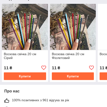
Воскова свічка 20 см
Воскова свічка 20 см
Воск
Сірий
Фіолетовий
11
11
11
₴
₴
Купити
Купити
Про нас
100% позитивних з 961 відгука за рік