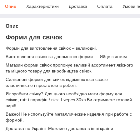
Опис
Характеристики
Доставка
Оплата
Умови п
Опис
Форми для свічок
Форми для виготовлення свічок – великодні.
Виготовлення свічок за допомогою форми — Яйце з ягням.
Магазин форми cвічок пропонує великий асортимент якісного
та міцного товару для виробництва свічок.
Силіконові форми для свічок відрізняються своєю
еластичністю і простотою в роботі.
Як зробити свічку? Для цього необхідно мати форму для
свічки, гніт і парафін / віск. І через 30хв Ви отримаєте готовий
виріб.
Важно! Не используйте металлические изделия при работе с
формой.
Доставка по Україні. Можливо доставка в інші країни.