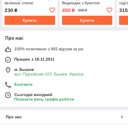
великою сіткою
Ведмедик з букетом
підс
230
450
315
₴
₴
500 ₴
Купити
Купити
Про нас
100% позитивних з 965 відгуків за рік
Працює з 18.11.2011
м. Бышев
вул. Підгаївська 103, Бышев, Україна
Контакти
Сьогодні вихідний
Показати весь графік роботи
Про нас