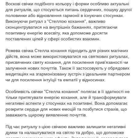
Воскові свічки подібного кольору і форми особливо актуальні
для ритуалів, що стосуються питань сердечних, пошуку другої
половинки або відновлення гармонії в існуючих стосунках.
Виконуючи ритуал з "Стеллою кохання", важливо
сконцентруватися на внутрішніх бажаннях, притягаючи
позитивну енергію всесвіту, яка допоможе досягти
поставлених цілей у сфері особистих взаємин.
Рожева свічка Стелла кохання підходить для різних магічних
дійств, вона може використовуватися на святкових ритуалах,
присвячених святу кохання, для посилення прив'язаності чи
залучення нових почуттів. Також її застосовують у обрядових
медитаціях на згармонізовану зустріч з ідеальним партнером
чи для посилення інтуїції та емпатії у відносинах.
Особливість свічки "Стелла кохання" полягає в її здатності не
тільки притягувати енергію кохання, але й трансформувати
негативні аспекти у стосунках на позитивні. Вона допомагає
розкрити сердце для нових емоцій та позбутися страхів, що
заважають щирому виявленню почуттів.
Під час ритуалу з цією свічкою важливо залишити негативні
думки та налаштуватися на світло та добро, що допоможе