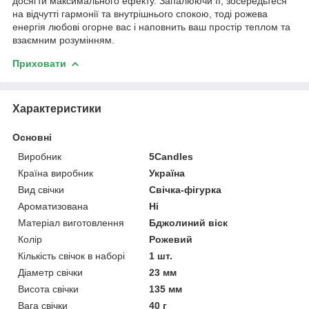
досягти максимального ефекту. Запалюючи її, зосередьтеся
на відчутті гармонії та внутрішнього спокою, тоді рожева
енергія любові огорне вас і наповнить ваш простір теплом та
взаємним розумінням.
Приховати
Характеристики
Основні
Виробник
5Candles
Країна виробник
Україна
Вид свічки
Свічка-фігурка
Ароматизована
Ні
Матеріал виготовлення
Бджолиний віск
Колір
Рожевий
Кількість свічок в наборі
1 шт.
Діаметр свічки
23 мм
Висота свічки
135 мм
Вага свічки
40 г