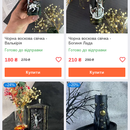
Чорна воскова свічка -
Чорна воскова свічка -
Валькірія
Богиня Лада
Готово до відправки
Готово до відправки
180
210
₴
₴
270 ₴
290 ₴
Купити
Купити
–24%
–20%