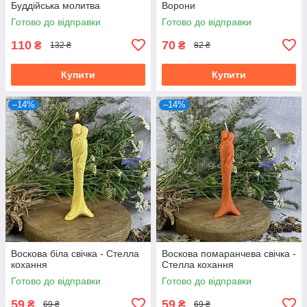
Буддійська молитва
Ворони
Готово до відправки
Готово до відправки
110
70
₴
₴
132 ₴
82 ₴
Купити
Купити
–14%
–14%
Воскова біла свічка - Стелла
Воскова помаранчева свічка -
кохання
Стелла кохання
Готово до відправки
Готово до відправки
59
59
₴
₴
69 ₴
69 ₴