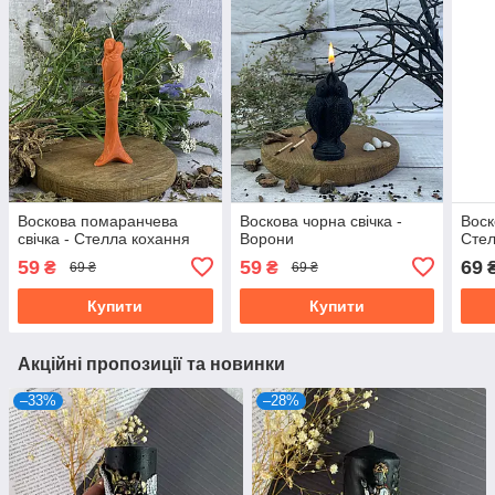
Воскова помаранчева
Воскова чорна свічка -
Воск
свічка - Стелла кохання
Ворони
Стел
59
59
69
₴
₴
69 ₴
69 ₴
Купити
Купити
Акційні пропозиції та новинки
–33%
–28%