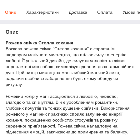
Опис
Характеристики
Доставка
Оплата
Умови п
Опис
Рожева свічка Стелла кохання
Воскова рожева свічка "Стелла кохання" є справжнім
шедевром магічного мистецтва, що втілює силу та енергію
любові. Її унікальний дизайн, де силуети чоловіка та жінки
переплетені між собою, символізує єднання двох гармонійних
душ. Цей витвір мистецтва має глибокий магічний зміст,
надаючи особливе забарвлення будь-якому обряду чи
ритуалу.
Рожевий колір у магії асоціюється з любов'ю, ніжністю,
злагодою та співчуттям. Він є уособленням романтики,
глибоких почуттів та тонких душевних зв'язків. Використання
рожевого у магічних практиках сприяє залученню енергії
кохання, покращенню особистих стосунків та розвитку
сердечної прив'язаності. Рожева свічка налаштовує на
піднесення емоцій, закликаючи до примирення та балансу.