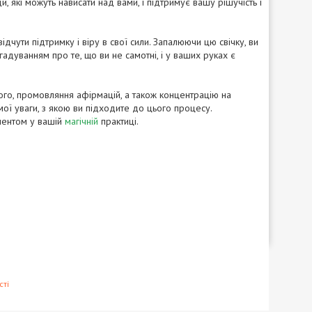
 які можуть нависати над вами, і підтримує вашу рішучість і
чути підтримку і віру в свої сили. Запалюючи цю свічку, ви
гадуванням про те, що ви не самотні, і у ваших руках є
ного, промовляння афірмацій, а також концентрацію на
мої уваги, з якою ви підходите до цього процесу.
ументом у вашій
магічній
практиці.
сті