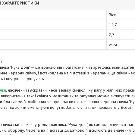
І ХАРАКТЕРИСТИКИ
Віск
14,7
2,7
vsrsr
і
ічка "Рука долі" — це вражаючий і багатозначний артефакт, який здатен 
имає червону свічку, і встановлена на підставці з черепами, ця свічка н
ть і внутрішню рішучість.
ічки
, насичений і яскравий, несе велику символічну вагу у магічних практи
використання такої свічки у медитаціях та ритуалах можна активувати ен
и близькими. У любовних чи пристрасних заклинаннях червона свічка "Ру
 та підсилити вже існуючі почуття. Запалюючи її, ви посилаєте у Всесві
 свічка має важливу роль захисника. "Рука долі", як символ рішучості, н
шню оборону. Черепа на підставці додатково підсилюють це значення, 