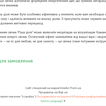
ця свічка допомагає формувати енергетичний щит, що зупиняє негаразди,
ччі викликів.
ка долі може бути особливо ефективна у моменти, коли вам необхідно від
илу і здатність впливати на власну долю. Її присутність може служити на
подолання життєвих перешкод.
анням свічки "Рука долі" може включати медитацію на візуалізацію бажа
ння енергії свічки. Остаточний ефект залежатиме від вашої віри і свідо
и — чи то для любові, чи для захисту — ця свічка стане потужним інстр
для замовлення
Сайт створений на маркетплейсі
Prom.ua
Продавець на Bigl.ua
Інтернет-магазин "5candles" |
Поскаржитися на контент
|
Політика конфіденційно
Select Language
▼