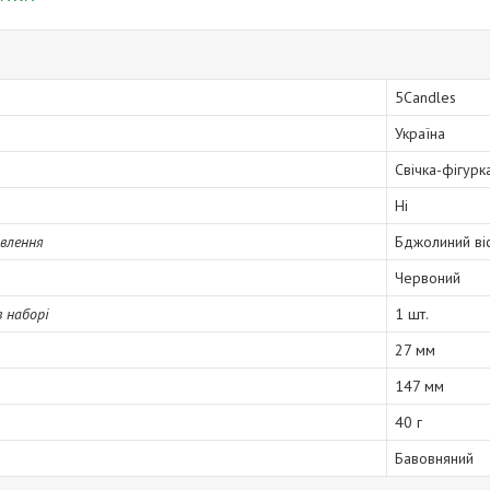
5Candles
Україна
Свічка-фігурк
Ні
влення
Бджолиний ві
Червоний
в наборі
1 шт.
27 мм
147 мм
40 г
Бавовняний