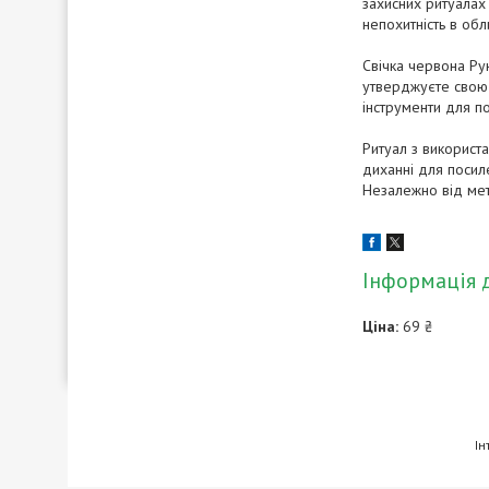
захисних ритуалах 
непохитність в обли
Свічка червона Ру
утверджуєте свою с
інструменти для 
Ритуал з використ
диханні для посиле
Незалежно від мет
Інформація 
Ціна:
69 ₴