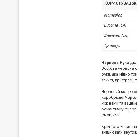
КОРИСТУВАЦЬК
Матеріал
Висота (см)
Діаметр (см)
Артикул
Червона Рука дол
Воскова червона св
руки, яка міцно тр
захист, пристрасніс
Червоний колір
св
хоробрістю. Через 
між вами та вашим
романтичну енергію
емоціями.
Крім того, червона
зміцнювати внутрі