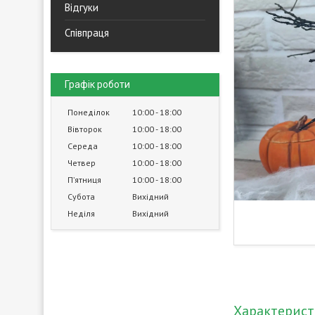
Відгуки
Співпраця
Графік роботи
Понеділок
10:00
18:00
Вівторок
10:00
18:00
Середа
10:00
18:00
Четвер
10:00
18:00
Пʼятниця
10:00
18:00
Субота
Вихідний
Неділя
Вихідний
Характерис