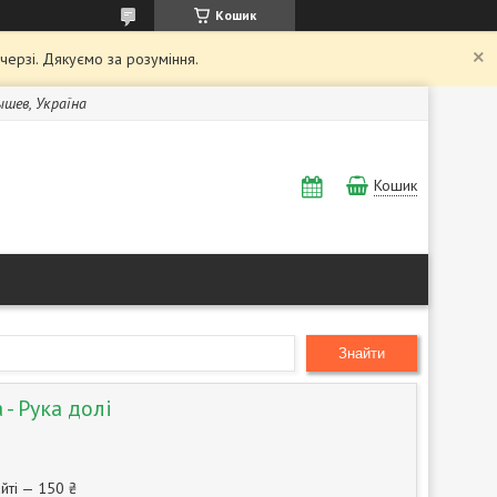
Кошик
 черзі. Дякуємо за розуміння.
Бышев, Україна
Кошик
Знайти
 - Рука долі
йті — 150 ₴