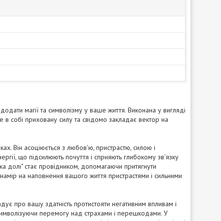
додати магії та символізму у ваше життя. Виконана у вигляді
есе в собі приховану силу та свідомо закладає вектор на
ках. Він асоціюється з любов'ю, пристрастю, силою і
ергії, що підсилюють почуття і сприяють глибокому зв'язку
ка долі" стає провідником, допомагаючи притягнути
т намір на наповнення вашого життя пристрастями і сильними
агадує про вашу здатність протистояти негативним впливам і
символізуючи перемогу над страхами і перешкодами. У