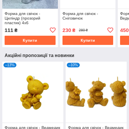
Форма для свічок -
Форма для свічок -
Форм
Циліндр (прозорий
Сніговичок
Ведм
пластик) 4х6
111
230
450
₴
₴
280 ₴
Купити
Купити
Акційні пропозиції та новинки
–13%
–10%
Форма для свічок - Ведмедик
Форма для свічок - Ведмедик