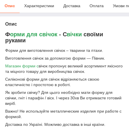
Опис
Характеристики
Доставка
Оплата
Умови п
Опис
Ф
орми для свічок
- С
вічки
своїми
руками
Форми для виготовлення свічок – тварини та птахи.
Виготовлення свічок за допомогою форми — Півник.
Магазин форми c
вічок пропонує великий асортимент якісного
та міцного товару для виробництва свічок.
Силіконові форми для свічок відрізняються своєю
еластичністю і простотою в роботі.
Як зробити свічку? Для цього необхідно мати форму для
свічки, гніт і парафін / віск. І через 30хв Ви отримаєте готовий
виріб.
Важно! Не используйте металлические изделия при работе с
формой.
Доставка по Україні. Можливо доставка в інші країни.