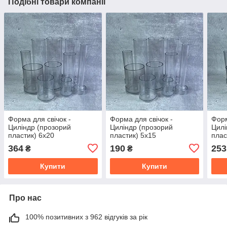
Подібні товари компанії
Форма для свічок -
Форма для свічок -
Форм
Циліндр (прозорий
Циліндр (прозорий
Цилі
пластик) 6х20
пластик) 5х15
плас
364
190
253
₴
₴
Купити
Купити
Про нас
100% позитивних з 962 відгуків за рік