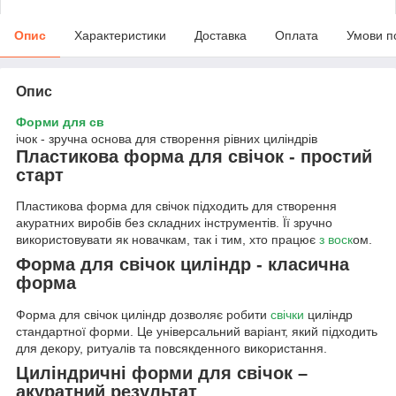
Опис
Характеристики
Доставка
Оплата
Умови п
Опис
Форми для св
ічок - зручна основа для створення рівних циліндрів
Пластикова форма для свічок - простий
старт
Пластикова форма для свічок підходить для створення
акуратних виробів без складних інструментів. Її зручно
використовувати як новачкам, так і тим, хто працює
з воск
ом.
Форма для свічок циліндр - класична
форма
Форма для свічок циліндр дозволяє робити
свічки
циліндр
стандартної форми. Це універсальний варіант, який підходить
для декору, ритуалів та повсякденного використання.
Циліндричні форми для свічок –
акуратний результат