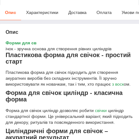
Опис
Характеристики
Доставка
Оплата
Умови п
Опис
Форми для св
ічок - зручна основа для створення рівних циліндрів
Пластикова форма для свічок - простий
старт
Пластикова форма для свічок підходить для створення
акуратних виробів без складних інструментів. Її зручно
використовувати як новачкам, так і тим, хто працює
з воск
ом.
Форма для свічок циліндр - класична
форма
Форма для свічок циліндр дозволяє робити
свічки
циліндр
стандартної форми. Це універсальний варіант, який підходить
для декору, ритуалів та повсякденного використання.
Циліндричні форми для свічок –
акуратний результат