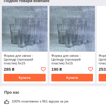
Подібні товари компанії
Форма для свічок -
Форма для свічок -
Форм
Циліндр (прозорий
Циліндр (прозорий
Цилі
пластик) 6х15
пластик) 5х15
плас
285
190
253
₴
₴
Купити
Купити
Про нас
100% позитивних з 961 відгука за рік