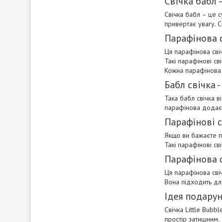
Свічка бабл 
Свічка бабл – це 
привертає увагу. С
Парафінова с
Ця парафінова свіч
Такі парафінові св
Кожна парафінова 
Бабл свічка 
Така бабл свічка 
парафінова додає і
Парафінові с
Якщо ви бажаєте пр
Такі парафінові с
Парафінова с
Ця парафінова свіч
Вона підходить д
Ідея подарун
Свічка Little Bubb
простір затишним.