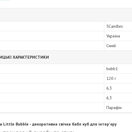
5Candles
Україна
Синій
ИЦЬКІ ХАРАКТЕРИСТИКИ
bubb1
120 г
6,3
6,3
Парафін
а Little Bubble - декоративна свічка бабл куб для інтер'єру