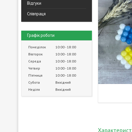
Відгуки
Співпраця
Графік роботи
Понеділок
10:00
18:00
Вівторок
10:00
18:00
Середа
10:00
18:00
Четвер
10:00
18:00
Пʼятниця
10:00
18:00
Субота
Вихідний
Неділя
Вихідний
Характерис