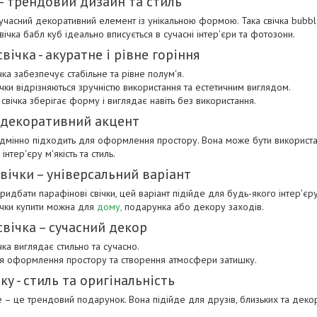
— трендовий дизайн та стиль
сучасний декоративний елемент із унікальною формою. Така свічка bubble
вічка бабл куб ідеально вписується в сучасні інтер'єри та фотозони.
вічка - акуратне і рівне горіння
ка забезпечує стабільне та рівне полум'я.
ічки відрізняються зручністю використання та естетичним виглядом.
свічка зберігає форму і виглядає навіть без використання.
- декоративний акцент
відмінно підходить для оформлення простору. Вона може бути використан
нтер'єру м'якість та стиль.
вічки – універсальний варіант
идбати парафінові свічки, цей варіант підійде для будь-якого інтер'єру
вічки купити можна для
дому,
подарунка або декору заходів.
вічка – сучасний декор
ка виглядає стильно та сучасно.
ля оформлення простору та створення атмосфери затишку.
ку - стиль та оригінальність
le – це трендовий подарунок. Вона підійде для друзів, близьких та декор