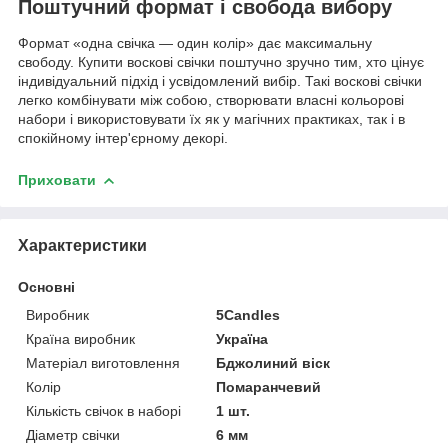
Поштучний формат і свобода вибору
Формат «одна свічка — один колір» дає максимальну
свободу. Купити воскові свічки поштучно зручно тим, хто цінує
індивідуальний підхід і усвідомлений вибір. Такі воскові свічки
легко комбінувати між собою, створювати власні кольорові
набори і використовувати їх як у магічних практиках, так і в
спокійному інтер'єрному декорі.
Приховати
Характеристики
Основні
Виробник
5Candles
Країна виробник
Україна
Матеріал виготовлення
Бджолиний віск
Колір
Помаранчевий
Кількість свічок в наборі
1 шт.
Діаметр свічки
6 мм