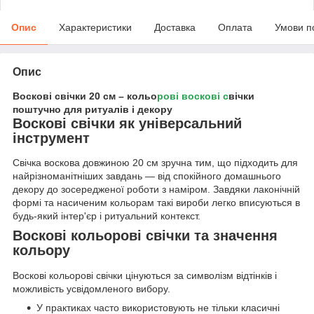
Опис
Характеристики
Доставка
Оплата
Умови п
Опис
Воскові свічки 20 см – кольо
рові воскові с
вічки
поштучно для ритуалів і декору
Воскові свічки як універсальний
інструмент
Свічка воскова довжиною 20 см зручна тим, що підходить для
найрізноманітніших завдань — від спокійного домашнього
декору до зосередженої роботи з наміром. Завдяки лаконічній
формі та насиченим кольорам такі вироби легко вписуються в
будь-який інтер'єр і ритуальний контекст.
Воскові кольорові свічки та значення
кольору
Воскові кольорові свічки цінуються за символізм відтінків і
можливість усвідомленого вибору.
У практиках часто використовують не тільки класичні