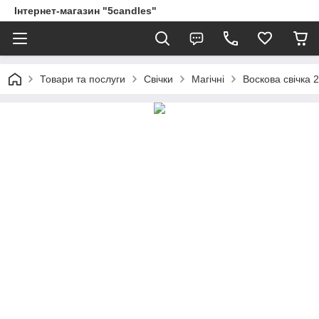
Інтернет-магазин "5candles"
Товари та послуги
Свічки
Магічні
Воскова свічка