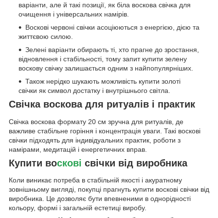
варіанти, але й такі позиції, як біла воскова свічка для
очищення і універсальних намірів.
Воскові червоні свічки асоціюються з енергією, дією та
життєвою силою.
Зелені варіанти обирають ті, хто прагне до зростання,
відновлення і стабільності, тому запит купити зелену
воскову свічку залишається одним з найпопулярніших.
Також нерідко шукають можливість купити золоті
свічки як символ достатку і внутрішнього світла.
Свічка воскова для ритуалів і практик
Свічка воскова формату 20 см зручна для ритуалів, де
важливе стабільне горіння і концентрація уваги. Такі воскові
свічки підходять для індивідуальних практик, роботи з
намірами, медитацій і енергетичних вправ.
Купити во
скові
свічки від виробника
Коли виникає потреба в стабільній якості і акуратному
зовнішньому вигляді, покупці прагнуть купити воскові свічки від
виробника. Це дозволяє бути впевненими в однорідності
кольору, формі і загальній естетиці виробу.