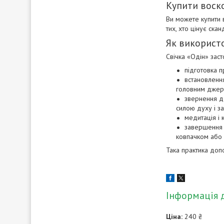
Купити воско
Ви можете купити в
тих, хто цінує ска
Як використо
Свічка «Одін» заст
підготовка 
встановлення
головним джере
звернення до
силою духу і з
медитація і 
завершення р
ковпачком або 
Така практика доп
Інформація 
Ціна:
240 ₴