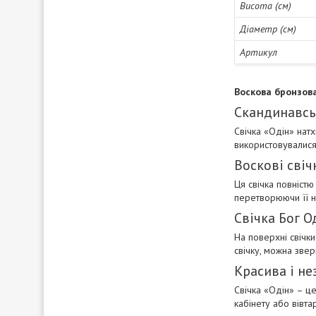
Висота (см)
Діаметр (см)
Артикул
Воскова бронзова
Скандинавськ
Свічка «Одін» натх
використовувалися
Воскові свіч
Ця свічка повністю
перетворюючи її н
Свічка Бог О
На поверхні свічки
свічку, можна зве
Красива і не
Свічка «Одін» – це
кабінету або вівта