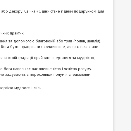
ів або декору. Свічка «Одін» стане гідним подарунком для
ичних практик.
ння за допомогою благовоній або трав (полин, шавлія).
ка бога буде працювати ефективніше, якщо свічка стане
навській традиції прийнято звертатися за мудрістю,
го бога наповнює вас впевненістю і ясністю розуму.
, не задуваючи, а перекривши полум'я спеціальним
ергією мудрості і сили.