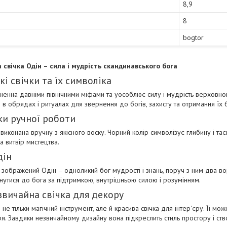
8,9
8
bogtor
 свічка Одін – сила і мудрість скандинавського бога
і свічки та їх символіка
ненна давніми північними міфами та уособлює силу і мудрість верховног
 в обрядах і ритуалах для звернення до богів, захисту та отримання їх 
ки ручної роботи
 виконана вручну з якісного воску. Чорний колір символізує глибину і т
а витвір мистецтва.
дін
 зображений Одін – одноликий бог мудрості і знань, поруч з ним два вор
рнутися до бога за підтримкою, внутрішньою силою і розумінням.
звичайна свічка для декору
 не тільки магічний інструмент, але й красива свічка для інтер'єру. Її мо
ря. Завдяки незвичайному дизайну вона підкреслить стиль простору і ст