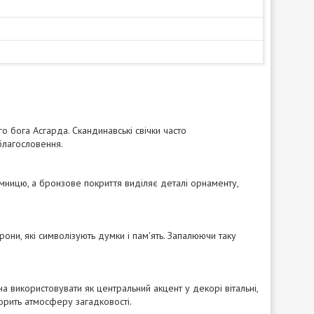
о бога Асгарда. Скандинавські свічки часто
благословення.
аємницю, а бронзове покриття виділяє деталі орнаменту,
они, які символізують думки і пам'ять. Запалюючи таку
жна використовувати як центральний акцент у декорі вітальні,
ворить атмосферу загадковості.