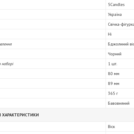
5Candles
Україна
Свічка-фігурк
Ні
влення
Бджолиний ві
Чорний
в наборі
1 шт.
80 мм
89 мм
365 г
Бавовняний
І ХАРАКТЕРИСТИКИ
Віск