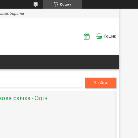
Кошик
Бышев, Україна
Кошик
Знайти
ова свічка - Одін