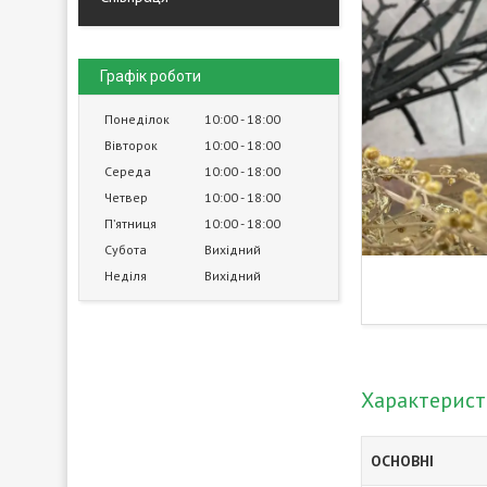
Графік роботи
Понеділок
10:00
18:00
Вівторок
10:00
18:00
Середа
10:00
18:00
Четвер
10:00
18:00
Пʼятниця
10:00
18:00
Субота
Вихідний
Неділя
Вихідний
Характерис
ОСНОВНІ