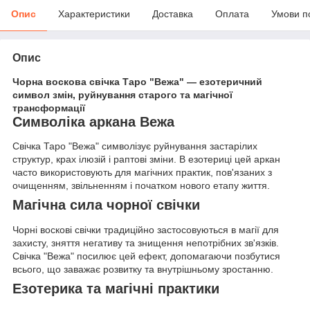
Опис
Характеристики
Доставка
Оплата
Умови п
Опис
Чорна воскова свічка Таро "Вежа" — езотеричний
символ змін, руйнування старого та магічної
трансформації
Символіка аркана Вежа
Свічка Таро "Вежа" символізує руйнування застарілих
структур, крах ілюзій і раптові зміни. В езотериці цей аркан
часто використовують для магічних практик, пов'язаних з
очищенням, звільненням і початком нового етапу життя.
Магічна сила чорної свічки
Чорні воскові свічки традиційно застосовуються в магії для
захисту, зняття негативу та знищення непотрібних зв'язків.
Свічка "Вежа" посилює цей ефект, допомагаючи позбутися
всього, що заважає розвитку та внутрішньому зростанню.
Езотерика та магічні практики