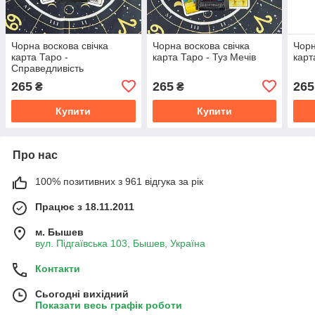
Чорна воскова свічка
Чорна воскова свічка
Чорн
карта Таро -
карта Таро - Туз Мечів
карт
Справедливість
265
265
265
₴
₴
Купити
Купити
Про нас
100% позитивних з 961 відгука за рік
Працює з 18.11.2011
м. Бышев
вул. Підгаївська 103, Бышев, Україна
Контакти
Сьогодні вихідний
Показати весь графік роботи