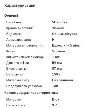
Характеристики
Основні
Виробник
5Candles
Країна виробник
Україна
Вид свічки
Свічка-фігурка
Ароматизована
Ні
Матеріал виготовлення
Бджолиний віск
Колір
Чорний
Кількість свічок в наборі
1 шт.
Діаметр свічки
54 мм
Висота свічки
97 мм
Вага свічки
159 г
Матеріал ґніту
Бавовняний
Подарункова упаковка
Так
Користувацькі характеристики
Матеріал
Віск
Висота (см)
9.7