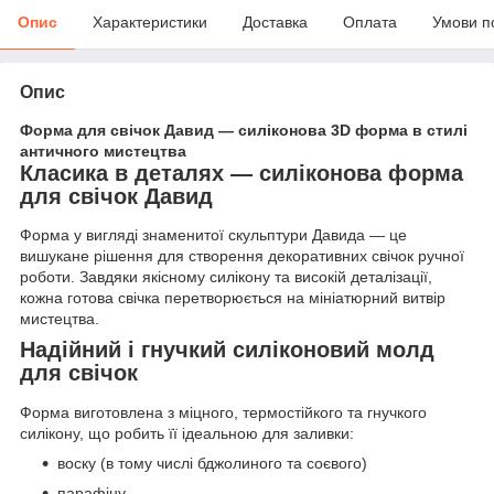
Опис
Характеристики
Доставка
Оплата
Умови п
Опис
Форма для свічок Давид — силіконова 3D форма в стилі
античного мистецтва
Класика в деталях — силіконова форма
для свічок Давид
Форма у вигляді знаменитої скульптури Давида — це
вишукане рішення для створення декоративних свічок ручної
роботи. Завдяки якісному силікону та високій деталізації,
кожна готова свічка перетворюється на мініатюрний витвір
мистецтва.
Надійний і гнучкий силіконовий молд
для свічок
Форма виготовлена з міцного, термостійкого та гнучкого
силікону, що робить її ідеальною для заливки:
воску (в тому числі бджолиного та соєвого)
парафіну