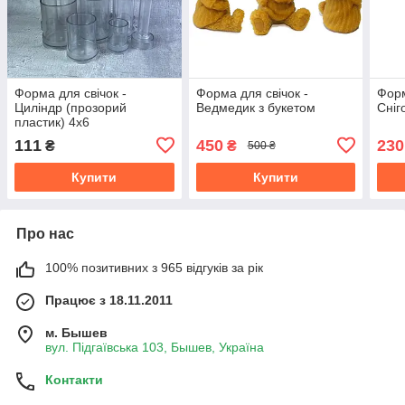
Форма для свічок -
Форма для свічок -
Форм
Циліндр (прозорий
Ведмедик з букетом
Сніг
пластик) 4х6
111
450
230
₴
₴
500 ₴
Купити
Купити
Про нас
100% позитивних з 965 відгуків за рік
Працює з 18.11.2011
м. Бышев
вул. Підгаївська 103, Бышев, Україна
Контакти