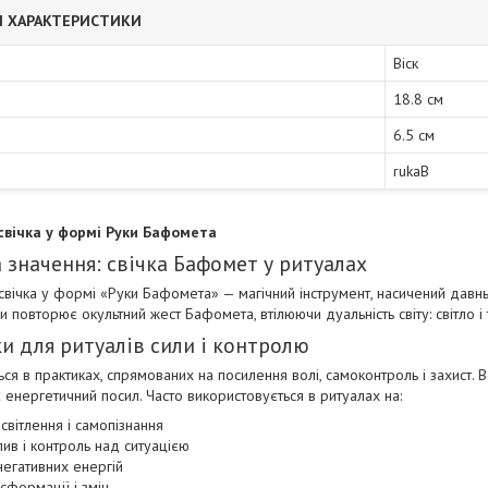
І ХАРАКТЕРИСТИКИ
Віск
18.8 см
6.5 см
rukaB
свічка у формі Руки Бафомета
 значення: свічка Бафомет у ритуалах
свічка у формі «Руки Бафомета» — магічний інструмент, насичений давн
 повторює окультний жест Бафомета, втілюючи дуальність світу: світло і
ки для ритуалів сили і контролю
ься в практиках, спрямованих на посилення волі, самоконтроль і захист. 
 енергетичний посил. Часто використовується в ритуалах на:
вітлення і самопізнання
ив і контроль над ситуацією
негативних енергій
сформації і змін