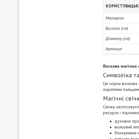
КОРИСТУВАЦЬК
Матеріал
Висота (см)
Діаметр (см)
Артикул
Воскова магічна 
Символіка та
Ця чорна воскова 
піднятими пальцями
Магічні свіч
Свічка застосовуєт
ресурси і підсилює
духовне прос
вольовий впл
блокування 
ритуали тран