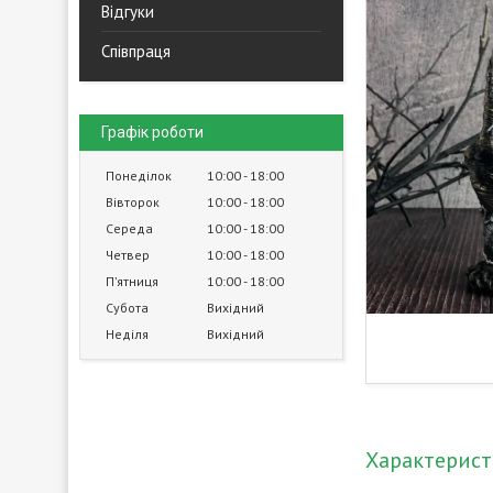
Відгуки
Співпраця
Графік роботи
Понеділок
10:00
18:00
Вівторок
10:00
18:00
Середа
10:00
18:00
Четвер
10:00
18:00
Пʼятниця
10:00
18:00
Субота
Вихідний
Неділя
Вихідний
Характерис