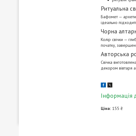
Ритуальна с
Бафомет — архетип 
ідеально підходить
Чорна алтарн
Колір свічки — гли
початку, завершенн
Авторська ро
Свічка виготовлена
декором вівтаря аб
Інформація 
Ціна:
155 ₴