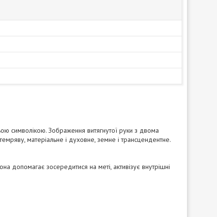
ьою символікою. Зображення витягнутої руки з двома
 темряву, матеріальне і духовне, земне і трансцендентне.
Вона допомагає зосередитися на меті, активізує внутрішні