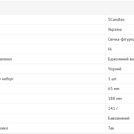
5Candles
Україна
Свічка-фігурк
Ні
влення
Бджолиний ві
Чорний
в наборі
1 шт.
65 мм
188 мм
141 г
Бавовняний
овка
Так