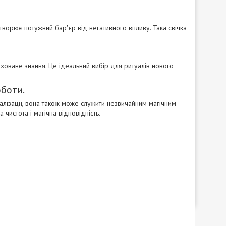
створює потужний бар'єр від негативного впливу. Така свічка
риховане знання. Це ідеальний вибір для ритуалів нового
оботи.
талізації, вона також може служити незвичайним магічним
чистота і магічна відповідність.