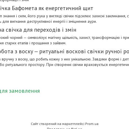
вічка Бафомета як енергетичний щит
знання і сили, його рука у вигляді свічки підсилює захисні заклинання, 
 для вигнання деструктивної енергії і зміцнення аури.
а свічка для переходів і змін
бокий чорний — символізує магічну щільність, захист, трансформацію і п
я старих етапів і прощання з зайвим.
бота з воску — ритуальні воскові свічки ручної р
 вручну з воску, що робить кожну з них унікальною. Завдяки формі і де
о ритуального простору. При створенні свічки враховується енергетична 
для замовлення
Сайт створений на маркетплейсі
Prom.ua
Продавець на Bigl.ua