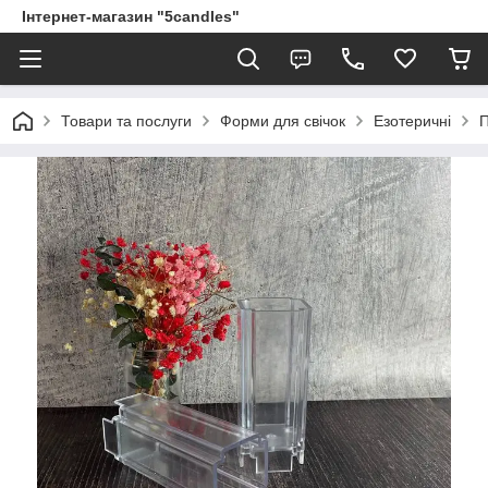
Інтернет-магазин "5candles"
Товари та послуги
Форми для свічок
Езотеричні
П