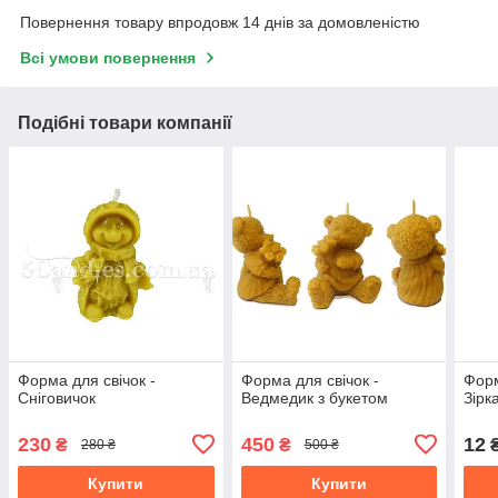
Повернення товару впродовж 14 днів за домовленістю
Всі умови повернення
Подібні товари компанії
Форма для свічок -
Форма для свічок -
Форм
Сніговичок
Ведмедик з букетом
Зірк
230
450
12
₴
₴
280 ₴
500 ₴
Купити
Купити