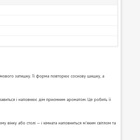
зимового затишку. Її форма повторює соснову шишку, а
лавиться і наповнює дім приємним ароматом. Це робить її
му вінку або столі — і кімната наповниться м'яким світлом та