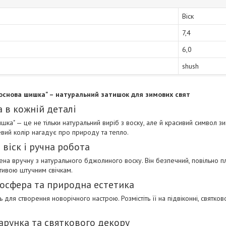
Віск
7,4
6,0
shush
Соснова шишка" – натуральний затишок для зимових свят
 в кожній деталі
ишка" — це не тільки натуральний виріб з воску, але й красивий символ 
вий колір нагадує про природу та тепло.
віск і ручна робота
лена вручну з натурального бджолиного воску. Він безпечний, повільно п
тивою штучним свічкам.
осфера та природна естетика
 для створення новорічного настрою. Розмістіть її на підвіконні, святково
арунка та святкового декору