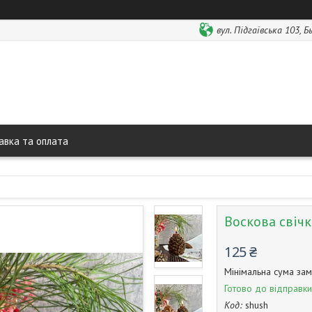
вул. Підгаївська 103, 
авка та оплата
Воскова свічк
125 ₴
Мінімальна сума зам
Готово до відправки
Код:
shush