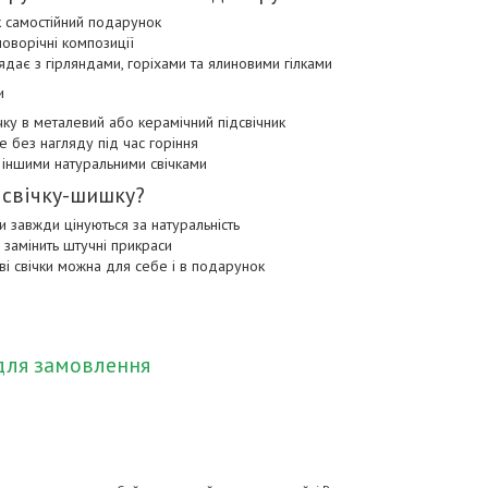
к самостійний подарунок
оворічні композиції
дає з гірляндами, горіхами та ялиновими гілками
и
чку в металевий або керамічний підсвічник
 без нагляду під час горіння
 іншими натуральними свічками
 свічку-шишку?
ки завжди цінуються за натуральність
замінить штучні прикраси
ві свічки можна для себе і в подарунок
для замовлення