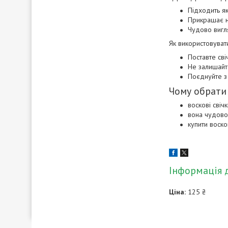
Підходить я
Прикрашає н
Чудово вигля
Як використовуват
Поставте сві
Не залишайте
Поєднуйте з
Чому обрати
воскові свіч
вона чудово 
купити воско
Інформація 
Ціна:
125 ₴