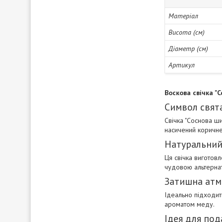
Матеріал
Висота (см)
Діаметр (см)
Артикул
Воскова свічка "
Символ свята
Свічка "Соснова ш
насичений коричне
Натуральний 
Ця свічка виготов
чудовою альтерна
Затишна атм
Ідеально підходить
ароматом меду.
Ідея для под