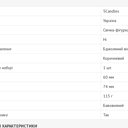
5Candles
Україна
Свічка-фігурк
Ні
влення
Бджолиний ві
Коричневий
в наборі
1 шт.
60 мм
74 мм
115 г
Бавовняний
овка
Так
І ХАРАКТЕРИСТИКИ