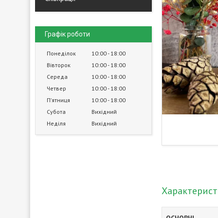
Графік роботи
Понеділок
10:00
18:00
Вівторок
10:00
18:00
Середа
10:00
18:00
Четвер
10:00
18:00
Пʼятниця
10:00
18:00
Субота
Вихідний
Неділя
Вихідний
Характерис