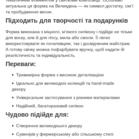
тематичним елементом у святковій композиції. Особливо
актуальна ця форма на Великдень — як символ достатку, сім'ї
та пробудження весни.
Підходить для творчості та подарунків
Форма виконана з міцного, м'якого силікону і підійде не тільки
для воску, але й для гіпсу, мила або смоли. Її легко
використовувати як початківцям, так і досвідченим майстрам.
А готову свічку можна пофарбувати вручну, щоб надати їй
реалістичність та індивідуальність.
Переваги:
Тривимірна форма з високою деталізацією
Ідеально для великодніх колекцій та hand-made
декору
Універсальне застосування з різними матеріалами
Надійний, багаторазовий силікон
Чудово підійде для:
Створення великоднього декору
Сувенірів у фермерському або сільському стилі