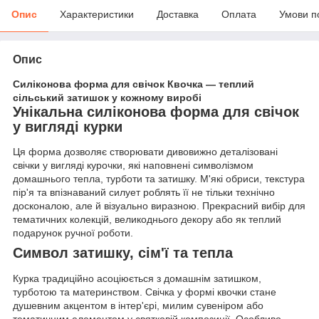
Опис
Характеристики
Доставка
Оплата
Умови п
Опис
Силіконова форма для свічок Квочка — теплий
сільський затишок у кожному виробі
Унікальна силіконова форма для свічок
у вигляді курки
Ця форма дозволяє створювати дивовижно деталізовані
свічки у вигляді курочки, які наповнені символізмом
домашнього тепла, турботи та затишку. М'які обриси, текстура
пір'я та впізнаваний силует роблять її не тільки технічно
досконалою, але й візуально виразною. Прекрасний вибір для
тематичних колекцій, великоднього декору або як теплий
подарунок ручної роботи.
Символ затишку, сім'ї та тепла
Курка традиційно асоціюється з домашнім затишком,
турботою та материнством. Свічка у формі квочки стане
душевним акцентом в інтер'єрі, милим сувеніром або