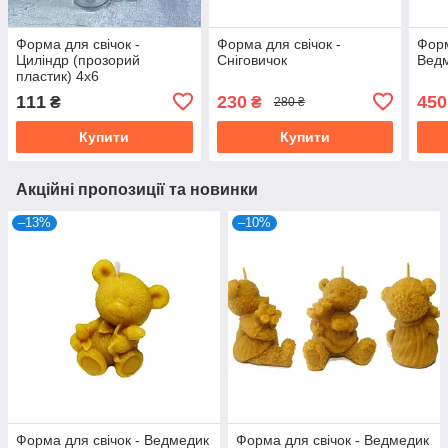
Форма для свічок -
Форма для свічок -
Форм
Циліндр (прозорий
Сніговичок
Ведм
пластик) 4х6
111
230
450
₴
₴
280 ₴
Купити
Купити
Акційні пропозиції та новинки
–13%
–10%
Форма для свічок - Ведмедик
Форма для свічок - Ведмедик