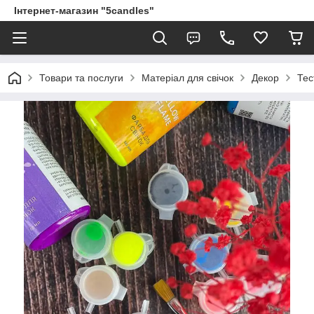
Інтернет-магазин "5candles"
Товари та послуги
Матеріал для свічок
Декор
Тес