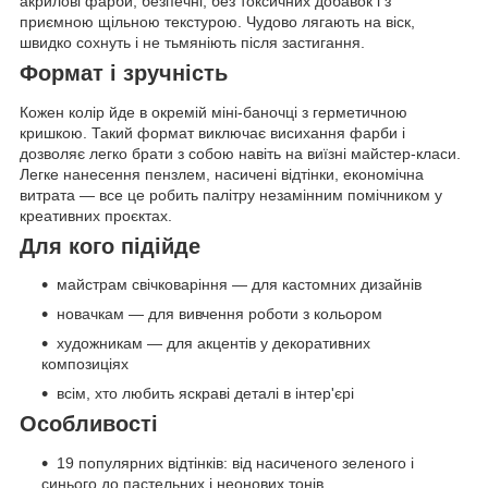
акрилові фарби, безпечні, без токсичних добавок і з
приємною щільною текстурою. Чудово лягають на віск,
швидко сохнуть і не тьмяніють після застигання.
Формат і зручність
Кожен колір йде в окремій міні-баночці з герметичною
кришкою. Такий формат виключає висихання фарби і
дозволяє легко брати з собою навіть на виїзні майстер-класи.
Легке нанесення пензлем, насичені відтінки, економічна
витрата — все це робить палітру незамінним помічником у
креативних проєктах.
Для кого підійде
майстрам свічковаріння — для кастомних дизайнів
новачкам — для вивчення роботи з кольором
художникам — для акцентів у декоративних
композиціях
всім, хто любить яскраві деталі в інтер'єрі
Особливості
19 популярних відтінків: від насиченого зеленого і
синього до пастельних і неонових тонів