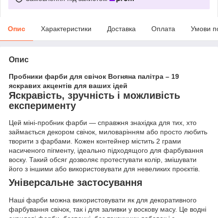
Опис
Характеристики
Доставка
Оплата
Умови п
Опис
Пробники фарби для свічок Вогняна палітра – 19
яскравих акцентів для ваших ідей
Яскравість, зручність і можливість
експерименту
Цей міні-пробник фарби — справжня знахідка для тих, хто
займається декором свічок, миловарінням або просто любить
творити з фарбами. Кожен контейнер містить 2 грами
насиченого пігменту, ідеально підходящого для фарбування
воску. Такий обсяг дозволяє протестувати колір, змішувати
його з іншими або використовувати для невеликих проєктів.
Універсальне застосування
Наші фарби можна використовувати як для декоративного
фарбування свічок, так і для заливки у воскову масу. Це водні