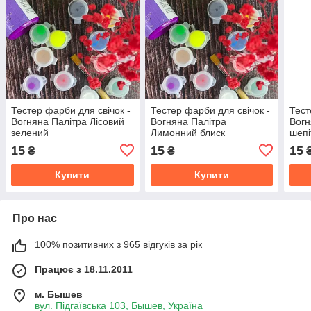
Тестер фарби для свічок -
Тестер фарби для свічок -
Тест
Вогняна Палітра Лісовий
Вогняна Палітра
Вогн
зелений
Лимонний блиск
шепі
15
15
15
₴
₴
Купити
Купити
Про нас
100% позитивних з 965 відгуків за рік
Працює з 18.11.2011
м. Бышев
вул. Підгаївська 103, Бышев, Україна