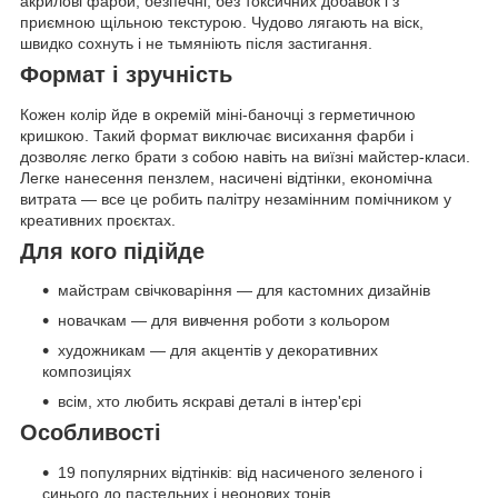
акрилові фарби, безпечні, без токсичних добавок і з
приємною щільною текстурою. Чудово лягають на віск,
швидко сохнуть і не тьмяніють після застигання.
Формат і зручність
Кожен колір йде в окремій міні-баночці з герметичною
кришкою. Такий формат виключає висихання фарби і
дозволяє легко брати з собою навіть на виїзні майстер-класи.
Легке нанесення пензлем, насичені відтінки, економічна
витрата — все це робить палітру незамінним помічником у
креативних проєктах.
Для кого підійде
майстрам свічковаріння — для кастомних дизайнів
новачкам — для вивчення роботи з кольором
художникам — для акцентів у декоративних
композиціях
всім, хто любить яскраві деталі в інтер'єрі
Особливості
19 популярних відтінків: від насиченого зеленого і
синього до пастельних і неонових тонів