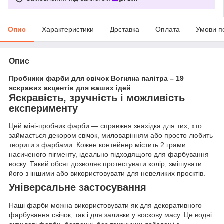
Опис
Характеристики
Доставка
Оплата
Умови п
Опис
Пробники фарби для свічок Вогняна палітра – 19
яскравих акцентів для ваших ідей
Яскравість, зручність і можливість
експерименту
Цей міні-пробник фарби — справжня знахідка для тих, хто
займається декором свічок, миловарінням або просто любить
творити з фарбами. Кожен контейнер містить 2 грами
насиченого пігменту, ідеально підходящого для фарбування
воску. Такий обсяг дозволяє протестувати колір, змішувати
його з іншими або використовувати для невеликих проєктів.
Універсальне застосування
Наші фарби можна використовувати як для декоративного
фарбування свічок, так і для заливки у воскову масу. Це водні