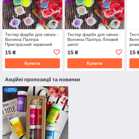
Тестер фарби для свічок -
Тестер фарби для свічок -
Тест
Вогняна Палітра
Вогняна Палітра Ліловий
Вогн
Пристрасний червоний
шепіт
рож
15
15
15
₴
₴
Купити
Купити
Акційні пропозиції та новинки
–10%