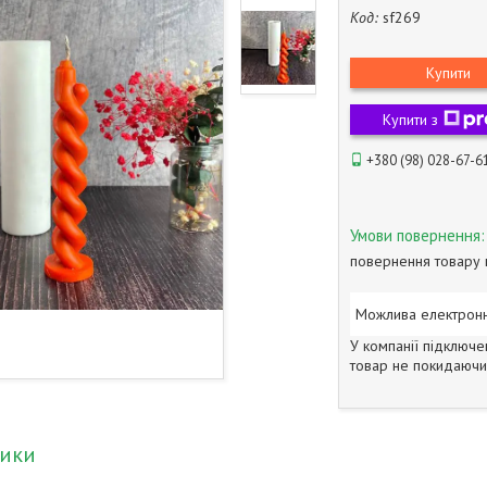
Код:
sf269
Купити
Купити з
+380 (98) 028-67-6
повернення товару 
У компанії підключе
товар не покидаючи 
тики