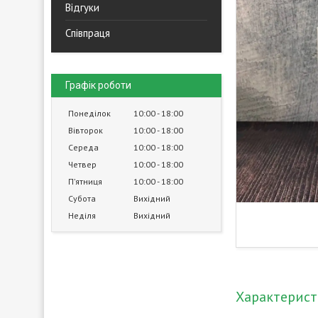
Відгуки
Співпраця
Графік роботи
Понеділок
10:00
18:00
Вівторок
10:00
18:00
Середа
10:00
18:00
Четвер
10:00
18:00
Пʼятниця
10:00
18:00
Субота
Вихідний
Неділя
Вихідний
Характерис