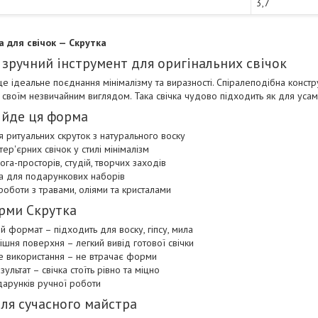
3,7
 для свічок — Скрутка
 зручний інструмент для оригінальних свічок
 ідеальне поєднання мінімалізму та виразності. Спіралеподібна констру
своїм незвичайним виглядом. Така свічка чудово підходить як для усамітне
ійде ця форма
 ритуальних скруток з натурального воску
тер'єрних свічок у стилі мінімалізм
га-просторів, студій, творчих заходів
а для подарункових наборів
оботи з травами, оліями та кристалами
рми Скрутка
й формат – підходить для воску, гіпсу, мила
ішня поверхня – легкий вивід готової свічки
е використання – не втрачає форми
зультат – свічка стоїть рівно та міцно
дарунків ручної роботи
ля сучасного майстра