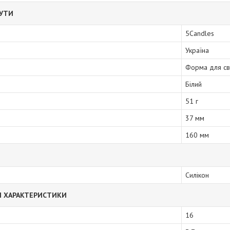
БУТИ
5Candles
Україна
Форма для св
Білий
51 г
37 мм
160 мм
Силікон
І ХАРАКТЕРИСТИКИ
16