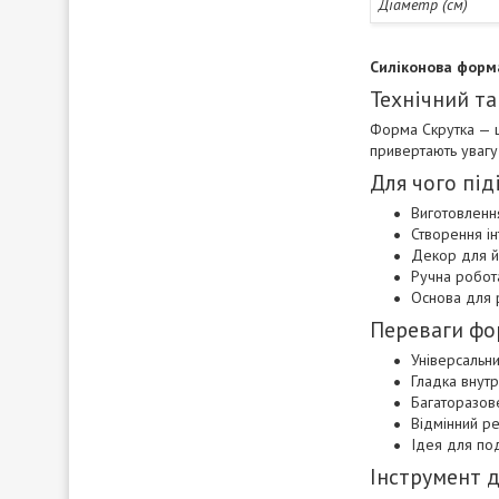
Діаметр (см)
Силіконова форма
Технічний та
Форма Скрутка — це
привертають увагу 
Для чого під
Виготовлення
Створення ін
Декор для йо
Ручна робот
Основа для р
Переваги фо
Універсальни
Гладка внутр
Багаторазов
Відмінний ре
Ідея для по
Інструмент д