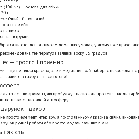
з (100 мл) — основа для свічки
120 г
дерев'яний і бавовняний
нота і наклейки
р на вибір
н та інструкція
бір для виготовлення свічок у домашніх умовах, у якому вже враховано 
о рекомендована температура заливки воску 55 градусів.
цес — просто і приємно
ми — це не тільки красиво, але й медитативно. У наборі є покрокова інст
ат, залийте в гарбуз — і все готово!
мосфера
дин з осінніх ароматів, які пробуджують спогади про теплі пледи, гарбу
 не тільки світло, але й атмосферу.
одарунок і декор
 не просто елемент інтер'єру, а по-справжньому красива свічка, виконан
дарунок ручної роботи або просто додати затишку в дім.
 і якість