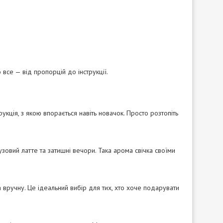
все — від пропорцій до інструкції.
рукція, з якою впорається навіть новачок. Просто розтопіть
зовий латте та затишні вечори. Така арома свічка своїми
а вручну. Це ідеальний вибір для тих, хто хоче подарувати