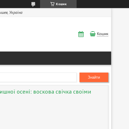
Кошик
Бышев, Україна
Кошик
Знайти
ишної осені: воскова свічка своїми