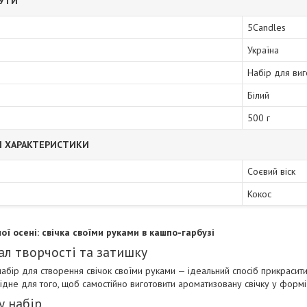
БУТИ
5Candles
Україна
Набір для виг
Білий
500 г
І ХАРАКТЕРИСТИКИ
Соєвий віск
Кокос
ої осені: свічка своїми руками в кашпо-гарбузі
ал творчості та затишку
абір для створення свічок своїми руками — ідеальний спосіб прикрасити 
ідне для того, щоб самостійно виготовити ароматизовану свічку у формі
у набір