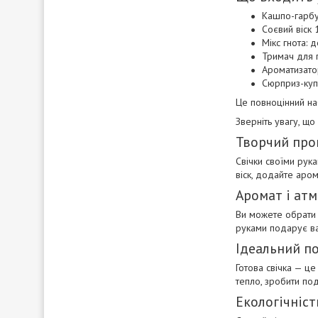
Кашпо-гарбу
Соєвий віск 
Мікс гнота: 
Тримач для г
Ароматизато
Сюрприз-купо
Це повноцінний на
Зверніть увагу, щ
Творчий про
Свічки своїми рука
віск, додайте аром
Аромат і ат
Ви можете обрати о
руками подарує вам
Ідеальний п
Готова свічка — це
тепло, зробити по
Екологічність