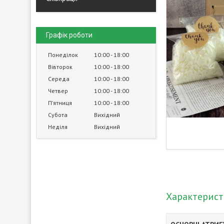
Графік роботи
Понеділок
10:00
18:00
Вівторок
10:00
18:00
Середа
10:00
18:00
Четвер
10:00
18:00
Пʼятниця
10:00
18:00
Субота
Вихідний
Неділя
Вихідний
Характерис