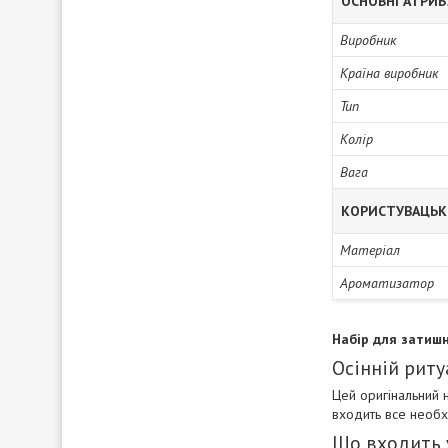
ОСНОВНІ АТРИ
Виробник
Країна виробник
Тип
Колір
Вага
КОРИСТУВАЦЬК
Матеріал
Ароматизатор
Набір для затишн
Осінній риту
Цей оригінальний н
входить все необх
Що входить 