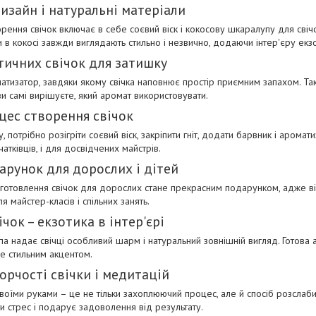
изайн і натуральні матеріали
рення свічок включає в себе соєвий віск і кокосову шкаралупу для свічо
и в кокосі завжди виглядають стильно і незвично, додаючи інтер'єру екзо
тичних свічок для затишку
матизатор, завдяки якому свічка наповнює простір приємним запахом. Та
и самі вирішуєте, який аромат використовувати.
цес створення свічок
, потрібно розігріти соєвий віск, закріпити гніт, додати барвник і арома
чатківців, і для досвідчених майстрів.
арунок для дорослих і дітей
иготовлення свічок для дорослих стане прекрасним подарунком, адже він
я майстер-класів і спільних занять.
ічок – екзотика в інтер'єрі
а надає свічці особливий шарм і натуральний зовнішній вигляд. Готова а
ане стильним акцентом.
орчості свічки і медитацій
своїми руками – це не тільки захоплюючий процес, але й спосіб розслаби
и стрес і подарує задоволення від результату.