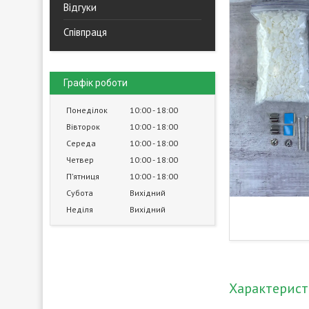
Відгуки
Співпраця
Графік роботи
Понеділок
10:00
18:00
Вівторок
10:00
18:00
Середа
10:00
18:00
Четвер
10:00
18:00
Пʼятниця
10:00
18:00
Субота
Вихідний
Неділя
Вихідний
Характерис