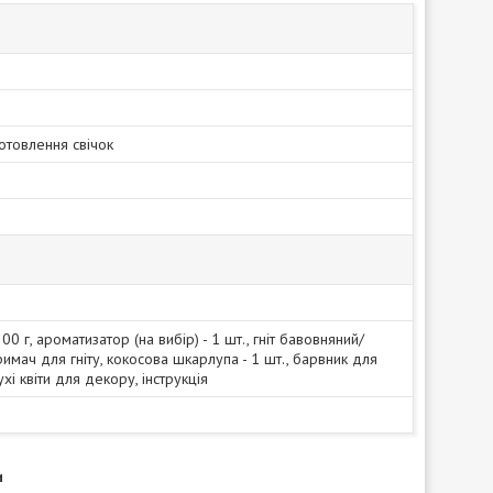
отовлення свічок
200 г, ароматизатор (на вибір) - 1 шт., гніт бавовняний/
римач для гніту, кокосова шкарлупа - 1 шт., барвник для
сухі квіти для декору, інструкція
и