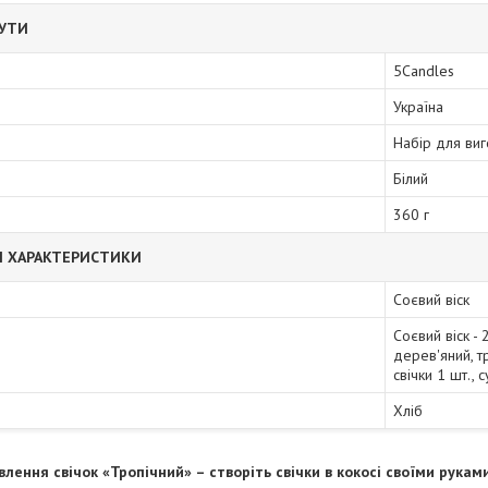
БУТИ
5Candles
Україна
Набір для виг
Білий
360 г
І ХАРАКТЕРИСТИКИ
Соєвий віск
Соєвий віск - 
дерев'яний, т
свічки 1 шт., 
Хліб
влення свічок «Тропічний» – створіть свічки в кокосі своїми рукам