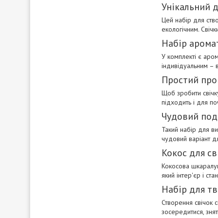
Унікальний д
Цей набір для ство
екологічним. Свічк
Набір арома
У комплекті є аро
індивідуальним – в
Простий про
Щоб зробити свічку
підходить і для по
Чудовий под
Такий набір для в
чудовий варіант дл
Кокос для св
Кокосова шкаралуп
який інтер'єр і ст
Набір для тв
Створення свічок 
зосередитися, знят