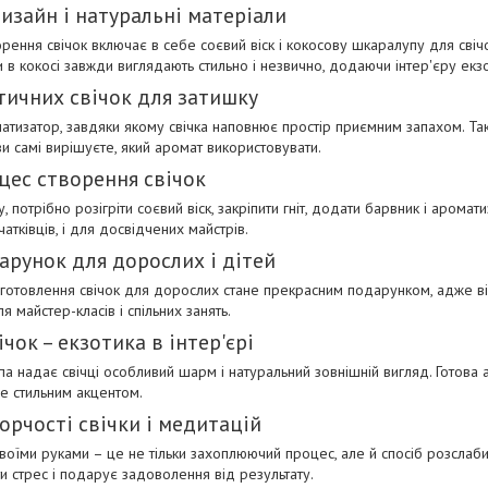
изайн і натуральні матеріали
рення свічок включає в себе соєвий віск і кокосову шкаралупу для свічо
и в кокосі завжди виглядають стильно і незвично, додаючи інтер'єру екзо
тичних свічок для затишку
матизатор, завдяки якому свічка наповнює простір приємним запахом. Та
и самі вирішуєте, який аромат використовувати.
цес створення свічок
, потрібно розігріти соєвий віск, закріпити гніт, додати барвник і арома
чатківців, і для досвідчених майстрів.
арунок для дорослих і дітей
иготовлення свічок для дорослих стане прекрасним подарунком, адже він
я майстер-класів і спільних занять.
ічок – екзотика в інтер'єрі
а надає свічці особливий шарм і натуральний зовнішній вигляд. Готова а
ане стильним акцентом.
орчості свічки і медитацій
своїми руками – це не тільки захоплюючий процес, але й спосіб розслаби
и стрес і подарує задоволення від результату.