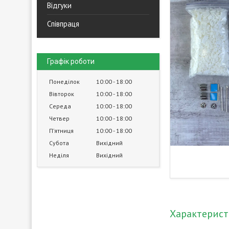
Відгуки
Співпраця
Графік роботи
Понеділок
10:00
18:00
Вівторок
10:00
18:00
Середа
10:00
18:00
Четвер
10:00
18:00
Пʼятниця
10:00
18:00
Субота
Вихідний
Неділя
Вихідний
Характерис