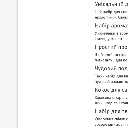
Унікальний д
Цей набір для ство
екологічним. Свічк
Набір арома
У комплекті є аро
індивідуальним – в
Простий про
Щоб зробити свічку
підходить і для по
Чудовий под
Такий набір для в
чудовий варіант дл
Кокос для св
Кокосова шкаралуп
який інтер'єр і ст
Набір для тв
Створення свічок 
зосередитися, знят