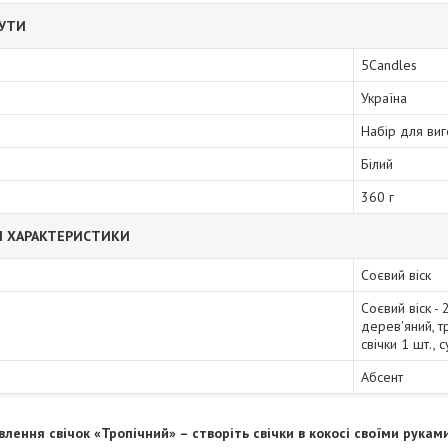
БУТИ
5Candles
Україна
Набір для виг
Білий
360 г
І ХАРАКТЕРИСТИКИ
Соєвий віск
Соєвий віск - 
дерев'яний, т
свічки 1 шт., 
Абсент
влення свічок «Тропічний» – створіть свічки в кокосі своїми рукам