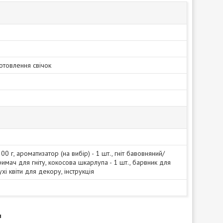
отовлення свічок
200 г, ароматизатор (на вибір) - 1 шт., гніт бавовняний/
римач для гніту, кокосова шкарлупа - 1 шт., барвник для
сухі квіти для декору, інструкція
и